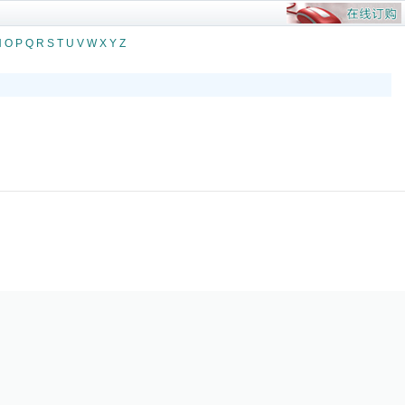
N
O
P
Q
R
S
T
U
V
W
X
Y
Z