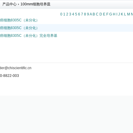
产品中心
100mm细胞培养皿
0
1
2
3
4
5
6
7
8
9
A
B
C
D
E
F
G
H
I
J
K
L
M
腺癌细胞8305C（未分化）
腺癌细胞8305C（未分化）
腺癌细胞8305C（未分化）完全培养基
der@chiscientific.cn
-8822-003