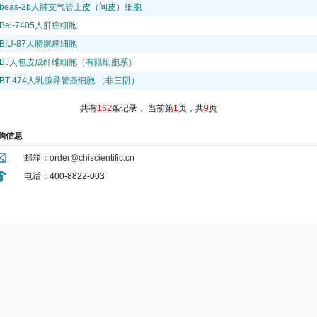
beas-2b人肺支气管上皮（间皮）细胞
Bel-7405人肝癌细胞
BIU-87人膀胱癌细胞
BJ人包皮成纤维细胞（有限细胞系）
BT-474人乳腺导管癌细胞 （非三阴）
共有
162
条记录，
当前第
1
页，共
9
页
购信息
邮箱：
order@chiscientific.cn
电话：400-8822-003