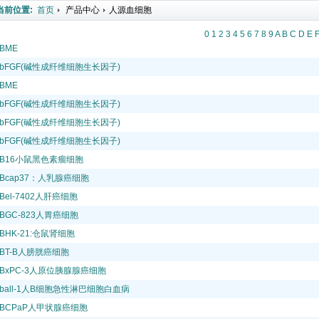
当前位置:
首页
产品中心
人源血细胞
0
1
2
3
4
5
6
7
8
9
A
B
C
D
E
BME
bFGF(碱性成纤维细胞生长因子)
BME
bFGF(碱性成纤维细胞生长因子)
bFGF(碱性成纤维细胞生长因子)
bFGF(碱性成纤维细胞生长因子)
B16小鼠黑色素瘤细胞
Bcap37：人乳腺癌细胞
Bel-7402人肝癌细胞
BGC-823人胃癌细胞
BHK-21:仓鼠肾细胞
BT-B人膀胱癌细胞
BxPC-3人原位胰腺腺癌细胞
ball-1人B细胞急性淋巴细胞白血病
BCPaP人甲状腺癌细胞