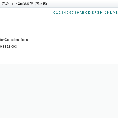
产品中心
2ml冻存管（可立底）
0
1
2
3
4
5
6
7
8
9
A
B
C
D
E
F
G
H
I
J
K
L
M
der@chiscientific.cn
-8822-003