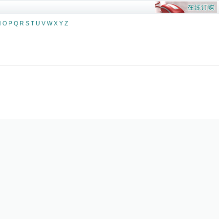
N
O
P
Q
R
S
T
U
V
W
X
Y
Z