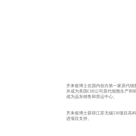
齐来俊博士在国内创办第一家原代细
并成为美国CHI公司原代细胞生产和
成为远东销售和营运中心。
齐来俊博士获得江苏无锡530项目高
进项目支持。