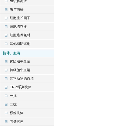
组织解离液
酶与辅酶
细胞生长因子
细胞冻存液
细胞培养耗材
其他辅助试剂
抗体、血清
优级胎牛血清
特级胎牛血清
其它动物源血清
ER-α系列抗体
一抗
二抗
标签抗体
内参抗体