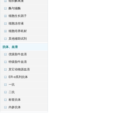
组织解离液
酶与辅酶
细胞生长因子
细胞冻存液
细胞培养耗材
其他辅助试剂
抗体、血清
优级胎牛血清
特级胎牛血清
其它动物源血清
ER-α系列抗体
一抗
二抗
标签抗体
内参抗体