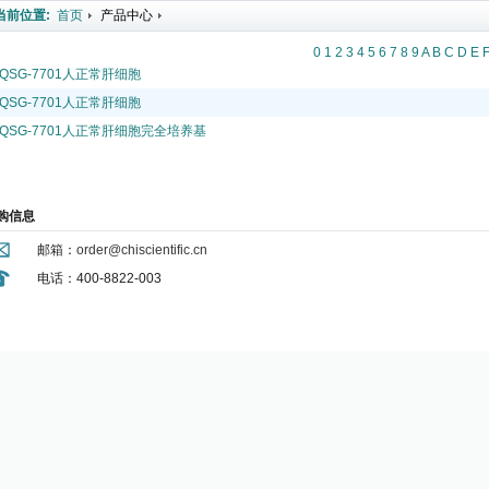
当前位置:
首页
产品中心
0
1
2
3
4
5
6
7
8
9
A
B
C
D
E
QSG-7701人正常肝细胞
QSG-7701人正常肝细胞
QSG-7701人正常肝细胞完全培养基
购信息
邮箱：
order@chiscientific.cn
电话：400-8822-003