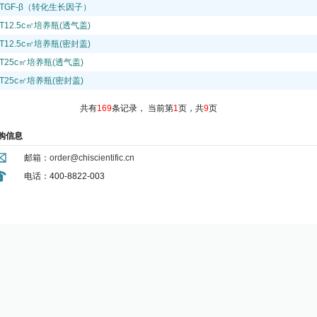
TGF-β（转化生长因子）
T12.5c㎡培养瓶(透气盖)
T12.5c㎡培养瓶(密封盖)
T25c㎡培养瓶(透气盖)
T25c㎡培养瓶(密封盖)
共有
169
条记录，
当前第
1
页，共
9
页
购信息
邮箱：
order@chiscientific.cn
电话：400-8822-003