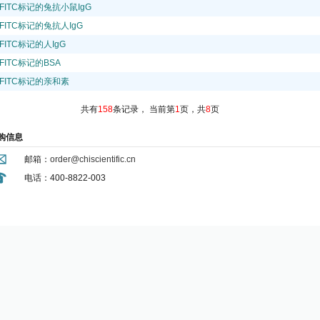
FITC标记的兔抗小鼠IgG
FITC标记的兔抗人IgG
FITC标记的人IgG
FITC标记的BSA
FITC标记的亲和素
共有
158
条记录，
当前第
1
页，共
8
页
购信息
邮箱：
order@chiscientific.cn
电话：400-8822-003